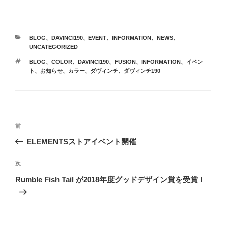
カ
BLOG
、
DAVINCI190
、
EVENT
、
INFORMATION
、
NEWS
、
テ
UNCATEGORIZED
ゴ
タ
BLOG
、
COLOR
、
DAVINCI190
、
FUSION
、
INFORMATION
、
イベン
リ
グ
ト
、
お知らせ
、
カラー
、
ダヴィンチ
、
ダヴィンチ190
ー
投
前
前
稿
の
ELEMENTSストアイベント開催
ナ
投
ビ
稿
次
次
ゲ
の
Rumble Fish Tail が2018年度グッドデザイン賞を受賞！
投
ー
稿
シ
ョ