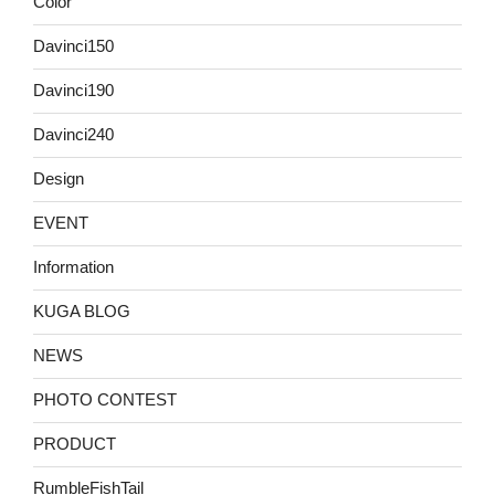
Color
Davinci150
Davinci190
Davinci240
Design
EVENT
Information
KUGA BLOG
NEWS
PHOTO CONTEST
PRODUCT
RumbleFishTail