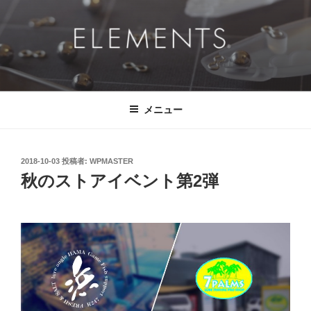
コ
ン
テ
ン
ツ
ELEMENTS®
挑戦的に、ドラマチックに、 そして、真っ直ぐに。
へ
ス
メニュー
キ
ッ
プ
投
2018-10-03
投稿者:
WPMASTER
稿
秋のストアイベント第2弾
日: