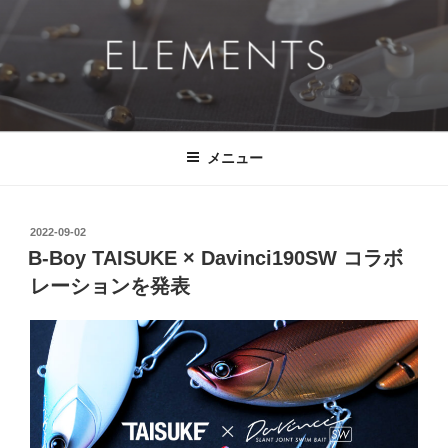
コ
ン
テ
ン
ツ
ELEMENTS®
挑戦的に、ドラマチックに、 そして、真っ直ぐに。
へ
ス
メニュー
キ
ッ
プ
投
2022-09-02
稿
B-Boy TAISUKE × Davinci190SW コラボ
日:
レーションを発表