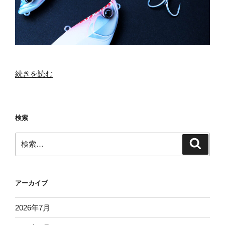
“B-
続きを読む
Boy
TAISUKE
×
検索
Davinci190SW
コ
検
検
ラ
索
索:
ボ
レ
ー
アーカイブ
シ
ョ
2026年7月
ン