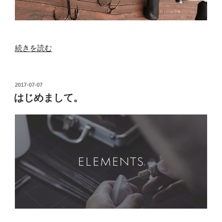
“Davinci190
続きを読む
試
投
で
投
2017-07-07
稿
き
はじめまして。
日:
ま
す！”
の