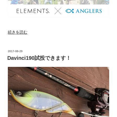
“「Davinci
続きを読む
PHOTO
CONTEST2018」
を
投
2017-08-29
稿
開
Davinci190試投できます！
日:
催
し
ま
す！”
の