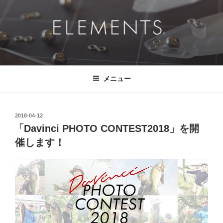
コ
ン
テ
ン
ツ
ELEMENTS®
挑戦的に、ドラマチックに、 そして、真っ直ぐに。
へ
ス
メニュー
キ
ッ
プ
投
2018-04-12
稿
「Davinci PHOTO CONTEST2018」を開
日:
催します！