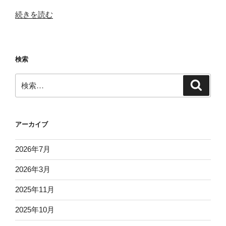
“は
続きを読む
じ
め
ま
検索
し
て。”
検
検
の
索
索:
アーカイブ
2026年7月
2026年3月
2025年11月
2025年10月