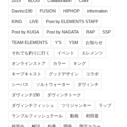
2019
BLOG
Collaboration
Color
Davinci190
FUSION
HIPHOP
information
KING
LIVE
Post by ELEMENTS STAFF
Post by KUGA
Post by NAGATA
RAP
SSP
TEAM ELEMENTS
Y'S
YSM
お知らせ
それでも釣りに行く
イベント
エレメンツ
オンラインストア
カラー
キング
キープキャスト
グッドデザイン
コラボ
シーバス
ソルトウォーター
ダヴィンチ
ダヴィンチ190
ダヴィンチトーク
ダヴィンチフィッシュ
ツリジャンキー
ラップ
ランブルフィッシュテール
動画
村田基
祝賀会
解説
釣果
開発
限定カラー