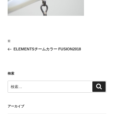
投
前
前
稿
の
ELEMENTSチームカラー FUSION2018
ナ
投
ビ
稿
ゲ
ー
検索
シ
検
検
ョ
索
索:
ン
アーカイブ