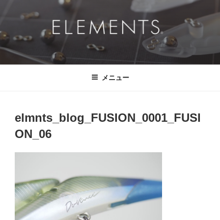
コ
ン
テ
ン
ツ
ELEMENTS®
挑戦的に、ドラマチックに、 そして、真っ直ぐに。
へ
ス
メニュー
キ
ッ
プ
elmnts_blog_FUSION_0001_FUSI
ON_06