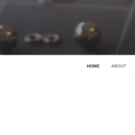
コ
ン
テ
ン
ツ
へ
ELEMENTS®
挑戦的に、ドラマチックに、 
ス
キ
ッ
HOME
ABOUT
プ