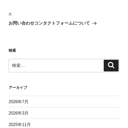
投
稿
次
次
ナ
の
お問い合わせコンタクトフォームについて
ビ
投
稿
ゲ
ー
検索
シ
ョ
検
検
ン
索
索:
アーカイブ
2026年7月
2026年3月
2025年11月