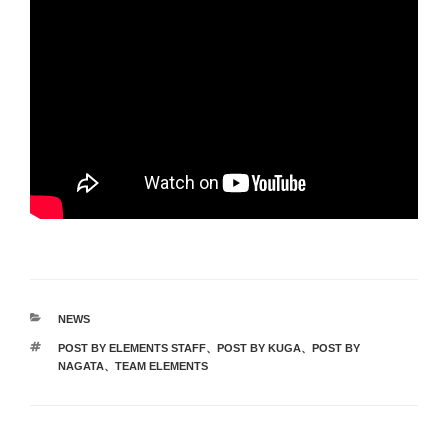
カ
NEWS
テ
タ
POST BY ELEMENTS STAFF
、
POST BY KUGA
、
POST BY
ゴ
グ
NAGATA
、
TEAM ELEMENTS
リ
ー