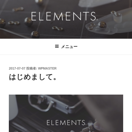
コ
ン
テ
ン
ツ
ELEMENTS®
挑戦的に、ドラマチックに、 そして、真っ直ぐに。
へ
ス
メニュー
キ
ッ
プ
投
2017-07-07
投稿者:
WPMASTER
稿
はじめまして。
日: