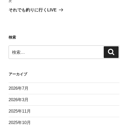
ビ
稿
次
次
ゲ
の
それでも釣りに行くLIVE
投
ー
稿
シ
ョ
検索
ン
検
検
索
索:
アーカイブ
2026年7月
2026年3月
2025年11月
2025年10月