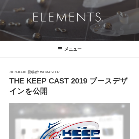
コ
ン
テ
ン
ツ
ELEMENTS®
挑戦的に、ドラマチックに、 そして、真っ直ぐに。
へ
ス
メニュー
キ
ッ
プ
投
2019-03-01
投稿者:
WPMASTER
稿
THE KEEP CAST 2019 ブースデザ
日:
インを公開