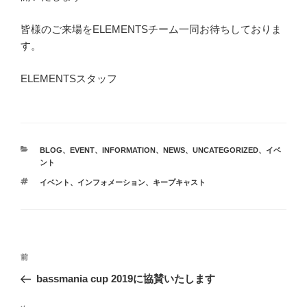
皆様のご来場をELEMENTSチーム一同お待ちしておりま
す。
ELEMENTSスタッフ
カ
BLOG
、
EVENT
、
INFORMATION
、
NEWS
、
UNCATEGORIZED
、
イベ
テ
ント
ゴ
タ
イベント
、
インフォメーション
、
キープキャスト
リ
グ
ー
投
前
前
稿
の
bassmania cup 2019に協賛いたします
ナ
投