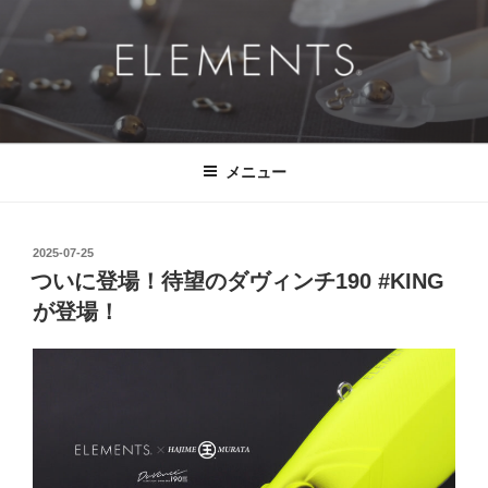
コ
ン
テ
ン
ツ
ELEMENTS®
挑戦的に、ドラマチックに、 そして、真っ直ぐに。
へ
ス
メニュー
キ
ッ
プ
投
2025-07-25
稿
ついに登場！待望のダヴィンチ190 #KING
日:
が登場！