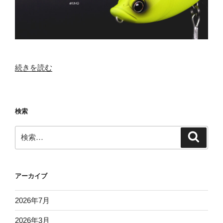
“つ
続きを読む
い
に
登
検索
場！
待
検
検
望
索
索:
の
ダ
ヴ
アーカイブ
ィ
ン
2026年7月
チ
2026年3月
190