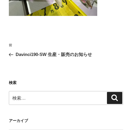
投
前
前
稿
の
Davinci190‐SW 生産・販売のお知らせ
ナ
投
ビ
稿
ゲ
ー
検索
シ
検
検
ョ
索
索:
ン
アーカイブ