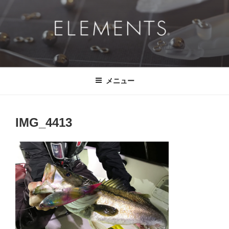
コ
ン
テ
ン
ツ
ELEMENTS®
挑戦的に、ドラマチックに、 そして、真っ直ぐに。
へ
ス
メニュー
キ
ッ
プ
IMG_4413